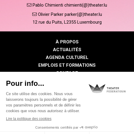
Pablo Chimienti chimienti(@)theater.lu
Olivier Parker parker(@)theater.lu
12 rue du Puits, L2355 Luxembourg
À PROPOS
ACTUALITÉS
AGENDA CULTUREL
EMPLOIS ET FORMATIONS
CONTACT
PRESSE
ESPACE MEMBRE
Politique de confidentialité
Politique des cookies
Mentions légales
©2026 Tous droits réservés . THEATER FEDERATIOUN