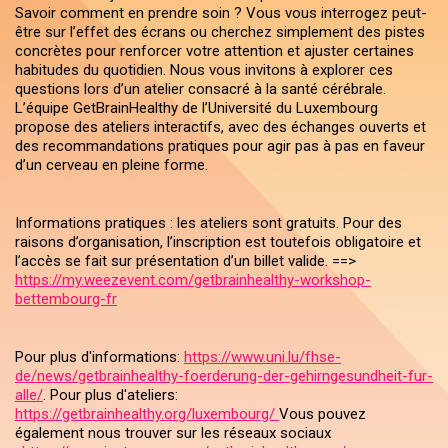
Savoir comment en prendre soin ? Vous vous interrogez peut-
être sur l’effet des écrans ou cherchez simplement des pistes
concrètes pour renforcer votre attention et ajuster certaines
habitudes du quotidien. Nous vous invitons à explorer ces
questions lors d’un atelier consacré à la santé cérébrale.
L’équipe GetBrainHealthy de l’Université du Luxembourg
propose des ateliers interactifs, avec des échanges ouverts et
des recommandations pratiques pour agir pas à pas en faveur
d’un cerveau en pleine forme.
Informations pratiques : les ateliers sont gratuits. Pour des
raisons d’organisation, l’inscription est toutefois obligatoire et
l’accès se fait sur présentation d’un billet valide. ==>
https://my.weezevent.com/getbrainhealthy-workshop-
bettembourg-fr
Pour plus d'informations:
https://www.uni.lu/fhse-
de/news/getbrainhealthy-foerderung-der-gehirngesundheit-fur-
alle/
. Pour plus d'ateliers:
https://getbrainhealthy.org/luxembourg/
Vous pouvez
également nous trouver sur les réseaux sociaux