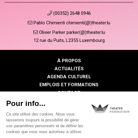
(00352) 2648 0946
Pablo Chimienti chimienti(@)theater.lu
Olivier Parker parker(@)theater.lu
12 rue du Puits, L2355 Luxembourg
À PROPOS
ACTUALITÉS
AGENDA CULTUREL
EMPLOIS ET FORMATIONS
CONTACT
PRESSE
ESPACE MEMBRE
Politique de confidentialité
Politique des cookies
Mentions légales