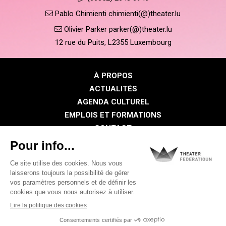
Pablo Chimienti chimienti(@)theater.lu
Olivier Parker parker(@)theater.lu
12 rue du Puits, L2355 Luxembourg
À PROPOS
ACTUALITÉS
AGENDA CULTUREL
EMPLOIS ET FORMATIONS
CONTACT
PRESSE
ESPACE MEMBRE
Politique de confidentialité
Politique des cookies
Mentions légales