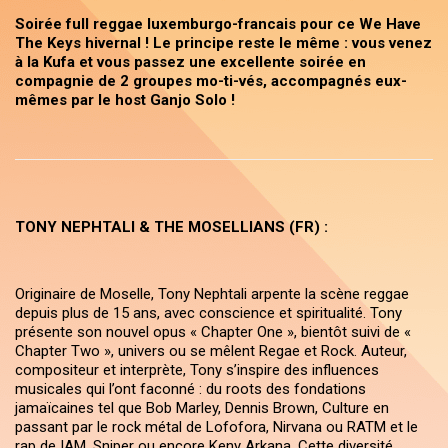
Soirée full reggae luxemburgo-francais pour ce We Have
The Keys hivernal ! Le principe reste le même : vous venez
à la Kufa et vous passez une excellente soirée en
compagnie de 2 groupes mo-ti-vés, accompagnés eux-
mêmes par le host Ganjo Solo !
TONY NEPHTALI & THE MOSELLIANS
(FR)
:
Originaire de Moselle, Tony Nephtali arpente la scène reggae
depuis plus de 15 ans, avec conscience et spiritualité. Tony
présente son nouvel opus « Chapter One », bientôt suivi de «
Chapter Two », univers ou se mêlent Regae et Rock. Auteur,
compositeur et interprète, Tony s’inspire des influences
musicales qui l’ont faconné : du roots des fondations
jamaïcaines tel que Bob Marley, Dennis Brown, Culture en
passant par le rock métal de Lofofora, Nirvana ou RATM et le
rap de IAM, Sniper ou encore Keny Arkana. Cette diversité