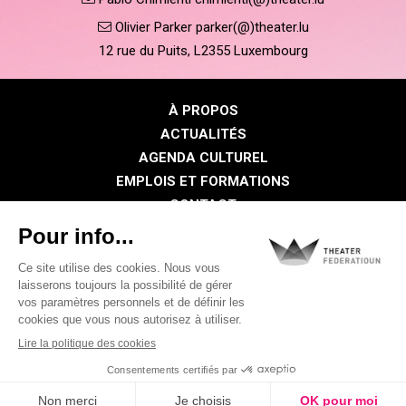
Olivier Parker parker(@)theater.lu
12 rue du Puits, L2355 Luxembourg
À PROPOS
ACTUALITÉS
AGENDA CULTUREL
EMPLOIS ET FORMATIONS
CONTACT
PRESSE
ESPACE MEMBRE
Politique de confidentialité
Politique des cookies
Mentions légales
©2026 Tous droits réservés . THEATER FEDERATIOUN
Visual identity by
Digitalised by