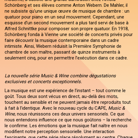
Schönberg et ses élèves comme Anton Webern. De Mahler, il
ne subsiste qu’une unique œuvre de musique de chambre : un
quatuor pour piano en un seul mouvement. Cependant, une
esquisse d’un second mouvement a plus tard servi de base à
Alfred Schnittke pour composer son propre quatuor. En 1918,
Schönberg fonda à Vienne une société de concerts privés pour
faire découvrir la musique contemporaine dans un cadre
intimiste. Ainsi, Webern réduisit la Première Symphonie de
chambre de son maître, passant de quinze instruments à
seulement cinq, pour en permettre l’exécution dans ce cadre.
La nouvelle série Music & Wine combine dégustations
exclusives et concerts exceptionnels.
La musique est une expérience de l’instant – tout comme le
goût. Tous deux sont vécus en direct, au-delà des mots,
touchent au sensible et ne peuvent jamais être reproduits tout
à fait à l’identique. Avec le nouveau cycle du CAPE,
Music &
Wine
, nous réunissons ces deux univers sensoriels. Ce que
nous entendons influence ce que nous goûtons – la recherche
le confirme. Les émotions que la musique fait naître en nous
modifient notre perception sensorielle. Une interaction
fascinante, que cette série place résolument au centre. Chaque