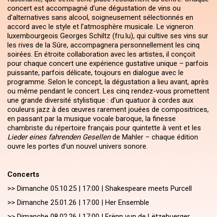
concert est accompagné d’une dégustation de vins ou
d’alternatives sans alcool, soigneusement sélectionnés en
accord avec le style et l’atmosphère musicale. Le vigneron
luxembourgeois Georges Schiltz (fru.lu), qui cultive ses vins sur
les rives de la Sûre, accompagnera personnellement les cinq
soirées. En étroite collaboration avec les artistes, il conçoit
pour chaque concert une expérience gustative unique – parfois
puissante, parfois délicate, toujours en dialogue avec le
programme. Selon le concept, la dégustation a lieu avant, après
ou même pendant le concert. Les cinq rendez-vous promettent
une grande diversité stylistique : d’un quatuor à cordes aux
couleurs jazz à des œuvres rarement jouées de compositrices,
en passant par la musique vocale baroque, la finesse
chambriste du répertoire français pour quintette à vent et les
Lieder eines fahrenden Gesellen
de Mahler – chaque édition
ouvre les portes d’un nouvel univers sonore.
Concerts
>> Dimanche 05.10.25 | 17:00 | Shakespeare meets Purcell
>> Dimanche 25.01.26 | 17:00 | Her Ensemble
>> Dimanche 08.02.26 | 17:00 | Frënn vun de Lëtzebuerger