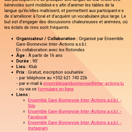
bénévoles sont mobilisé·e·s afin d’animer les tables de la
langue qu’ils/elles maîtrisent, et permettent aux participant·e·s
de s’améliorer à l’oral et d’acquérir un vocabulaire plus large. Le
but est d’engager des discussions chaleureuses et animées, où
les éclats de rires sont fréquents.
Organisateur / Collaboration :
Organisé par Ensemble
Gare-Bonnevoie Inter-Actions a.s.b.l.
En collaboration avec les Rotondes
Âge :
À partir de 16 ans
Durée :
90’
Lieu :
Klub
Prix :
Gratuit, inscription souhaitée :
- par téléphone au +352 621 743 226
- par e-mail à
ensemblegarebonnevoie@inter-actions.lu
- ou via ce
formulaire en ligne
Liens :
Ensemble Gare-Bonnevoie Inter-Actions a.s.b.l. -
Site
Ensemble Gare-Bonnevoie Inter-Actions a.s.b.l. -
Facebook
Ensemble Gare-Bonnevoie Inter-Actions a.s.b.l. -
Instagram