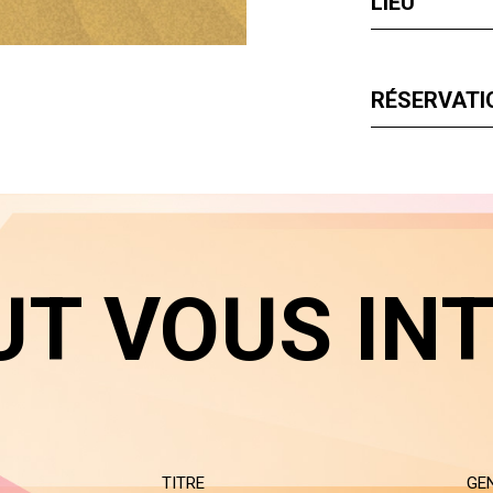
LIEU
RÉSERVATIO
UT VOUS IN
TITRE
GE