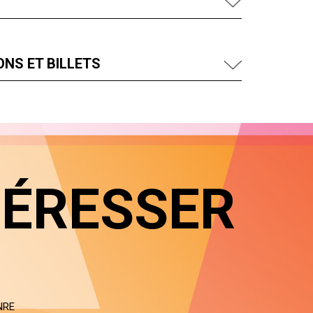
NS ET BILLETS
TÉRESSER
NRE