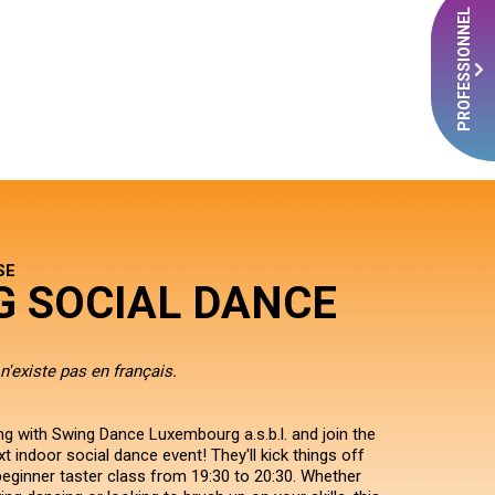
PROFESSIONNEL
SE
G SOCIAL DANCE
n'existe pas en français.
ng with Swing Dance Luxembourg a.s.b.l. and join the
xt indoor social dance event! They'll kick things off
beginner taster class from 19:30 to 20:30. Whether