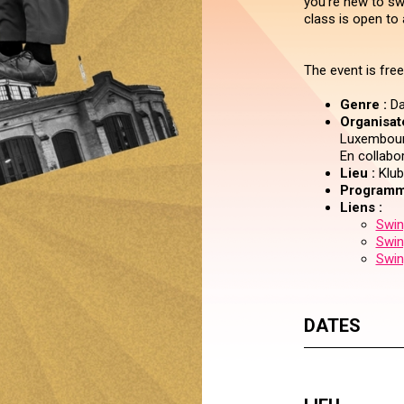
you're new to swi
class is open to 
The event is free
Genre :
Da
Organisate
Luxembourg
En collabo
Lieu :
Klub
Programm
Liens :
Swin
Swin
Swin
DATES