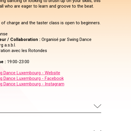
ng dancing or looking to brush up on your skills, this
all who are eager to learn and groove to the beat.
 of charge and the taster class is open to beginners.
nse
ur / Collaboration :
Organisé par Swing Dance
 a.s.b.l.
ration avec les Rotondes
e :
19:00-23:00
g Dance Luxembourg - Website
g Dance Luxembourg - Facebook
g Dance Luxembourg - Instagram