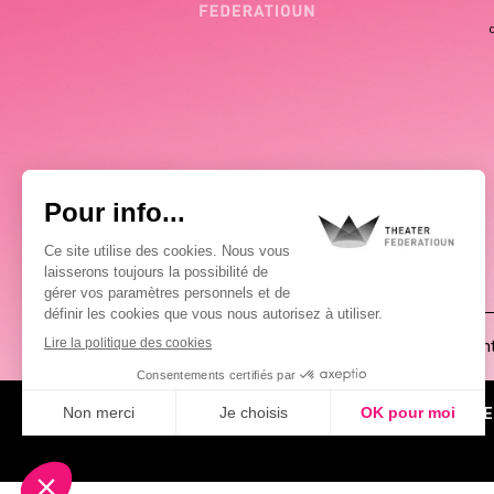
(00352) 2648 0946
Pablo Chimienti
À PROPOS
ACTUALITÉS
AGE