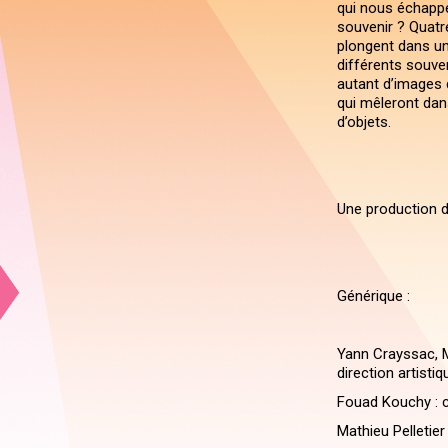
qui nous échapp
souvenir ? Quatre
plongent dans un
différents souv
autant d’images d
qui mêleront dans
d’objets.
Une production 
Générique :
Yann Crayssac, M
direction artistiq
Fouad Kouchy : 
Mathieu Pelletier