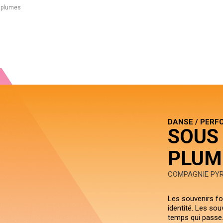
s plumes
DANSE / PERF
SOUS 
PLUM
COMPAGNIE PY
Les souvenirs fo
identité. Les so
temps qui passe.