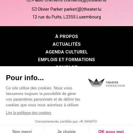
Olivier Parker parker(@)theater.lu
12 rue du Puits, L2355 Luxembourg
À PROPOS
ACTUALITÉS
AGENDA CULTUREL
EMPLOIS ET FORMATIONS
CONTACT
PRESSE
ESPACE MEMBRE
Politique de confidentialité
Politique des cookies
Mentions légales
©2026 Tous droits réservés . THEATER FEDERATIOUN
Visual identity by
Digitalised by