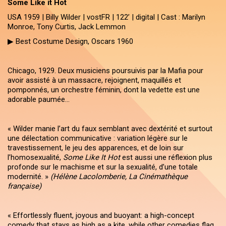
Some Like it Hot
USA 1959 | Billy Wilder | vostFR | 122’ | digital | Cast : Marilyn
Monroe, Tony Curtis, Jack Lemmon
▶ Best Costume Design, Oscars 1960
Chicago, 1929. Deux musiciens poursuivis par la Mafia pour
avoir assisté à un massacre, rejoignent, maquillés et
pomponnés, un orchestre féminin, dont la vedette est une
adorable paumée…
« Wilder manie l’art du faux semblant avec dextérité et surtout
une délectation communicative : variation légère sur le
travestissement, le jeu des apparences, et de loin sur
l’homosexualité,
Some Like It Hot
est aussi une réflexion plus
profonde sur le machisme et sur la sexualité, d’une totale
modernité. »
(Hélène Lacolomberie, La Cinémathèque
française)
« Effortlessly fluent, joyous and buoyant: a high-concept
comedy that stays as high as a kite, while other comedies flag.