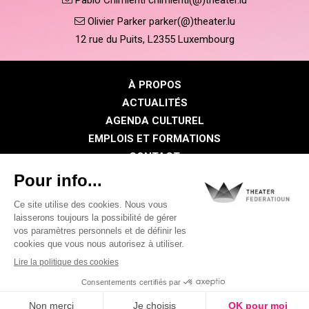
Olivier Parker parker(@)theater.lu
12 rue du Puits, L2355 Luxembourg
À PROPOS
ACTUALITÉS
AGENDA CULTUREL
EMPLOIS ET FORMATIONS
CONTACT
PRESSE
ESPACE MEMBRE
Politique de confidentialité
Politique des cookies
Mentions légales
©2026 Tous droits réservés . THEATER FEDERATIOUN
Visual identity by
Digitalised by