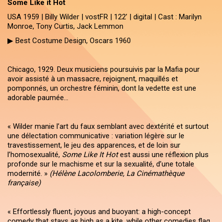
Some Like it Hot
USA 1959 | Billy Wilder | vostFR | 122’ | digital | Cast : Marilyn
Monroe, Tony Curtis, Jack Lemmon
▶ Best Costume Design, Oscars 1960
Chicago, 1929. Deux musiciens poursuivis par la Mafia pour
avoir assisté à un massacre, rejoignent, maquillés et
pomponnés, un orchestre féminin, dont la vedette est une
adorable paumée…
« Wilder manie l’art du faux semblant avec dextérité et surtout
une délectation communicative : variation légère sur le
travestissement, le jeu des apparences, et de loin sur
l’homosexualité,
Some Like It Hot
est aussi une réflexion plus
profonde sur le machisme et sur la sexualité, d’une totale
modernité. »
(Hélène Lacolomberie, La Cinémathèque
française)
« Effortlessly fluent, joyous and buoyant: a high-concept
comedy that stays as high as a kite, while other comedies flag.