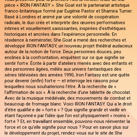
pièce « IRON FANTASY ». She Goat est le partenariat artistique
franco-britannique formé par Eugénie Pastor et Shamira Turner.
Basé à Londres et animé par une volonté de coopération
radicale, le duo crée et interprète des œuvres performatives
intimes et visuellement saisissantes, inspirées d’esthétiques
historiques et ancrées dans l’expérience personnelle. En
résidence à neimënster, She Goat a mené des recherches et
développé IRON FANTASY, un nouveau projet théâtral audacieux
autour de la notion de force. Deux personnes douces, peu
enclines à la confrontation, enquêtent sur ce que signifie se
sentir fort·e. Écrite à partir d’ateliers menés avec des enfants et
des personnes âgées, mêlés aux univers fantastiques des
séries télévisées des années 1990, Iron Fantasy est une quête
pour devenir (enfin) fort·e — et interroge les raisons pour
lesquelles nous souhaiterions l’être. À la recherche de «
l’affirmation de soi ». À la recherche d’une tablette de chocolat.
Avec de la musique médiévale, des mouvements de combat et
beaucoup de fromage blanc. Voici IRON FANTASY. Qui a le droit
d’être qualifié·e de « fort·e » ? Que signifie grandir et vieillir en
étant façonné·e par l’idée que l’on est physiquement « moins »
fort·e ? Et, en travaillant ensemble, pouvons-nous réinventer la
force et ce qu’elle signifie pour nous ? Pour en savoir plus sur
le développement du projet, rendez-vous sur le site de She