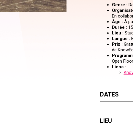
Genre :
Da
Organisate
En collabo
Âge :
À par
Durée :
15
Lieu :
Stud
Langue :
E
Prix :
Gratu
de KnowEdg
Programm
Open Floor
Liens :
Know
DATES
LIEU