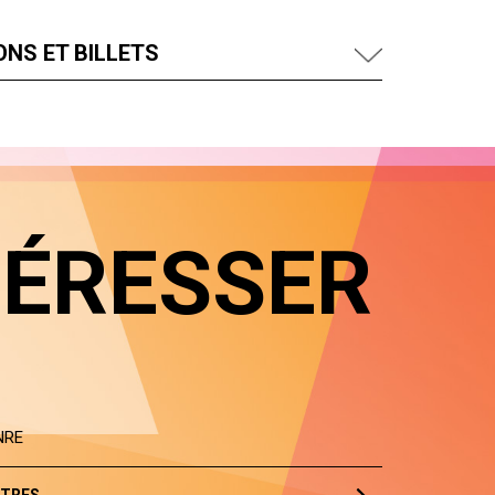
NS ET BILLETS
TÉRESSER
NRE