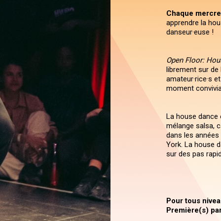
Chaque mercre
apprendre la hou
danseur·euse !
Open Floor: Ho
librement sur de
amateur·rice·s et
moment convivial
La house dance e
mélange salsa, c
dans les années 
York. La house d
sur des pas rapid
Pour tous nivea
Première(s) part