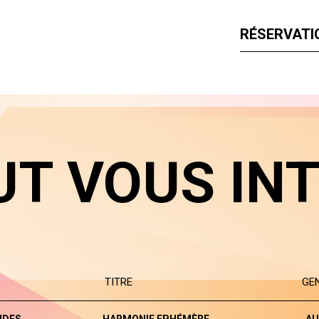
RÉSERVATIO
UT VOUS IN
TITRE
GE