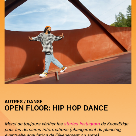
AUTRES / DANSE
OPEN FLOOR: HIP HOP DANCE
Merci de toujours vérifier les
stories Instagram
de KnowEdge
pour les dernières informations (changement du planning,
éventuelle annulation de l’événement ou autre).