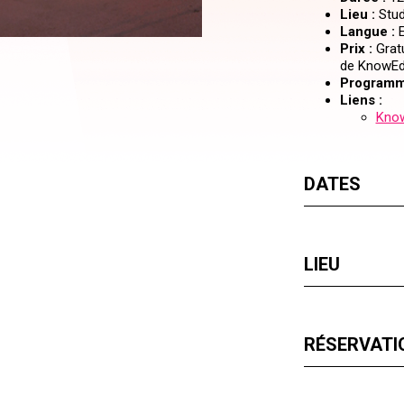
Lieu :
Stud
Langue :
E
Prix :
Gratu
de KnowEdg
Programm
Liens :
Know
DATES
LIEU
RÉSERVATIO