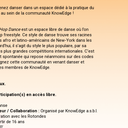
venez danser dans un espace dédié à la pratique du
e au sein de la communauté KnowEdge !
 Hop Dance
est un espace libre de danse où l’on
op freestyle. Ce style de danse trouve ses racines
rs afro et latino-américains de New-York dans les
’hui, il s’agit du style le plus populaire, par sa
s plus grandes compétitions internationales. C’est
et spontanée qui repose néanmoins sur des codes
oignez cette communauté en venant danser et
les membres de KnowEdge.
ux.
ticipation(s) en accès libre.
nse
ur / Collaboration :
Organisé par KnowEdge a.s.b.l.
ration avec les Rotondes
tir de 16 ans
0’