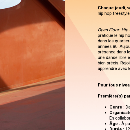
Chaque jeudi
, 
hip hop freestyl
Open Floor: Hip
pratique le hip h
dans les quartie
années 80. Aujourd
présence dans le
une danse libre 
bien précis. Rej
apprendre avec 
Pour tous nivea
Première(s) par
Genre :
Da
Organisate
En collabo
Âge :
À par
Durée :
12