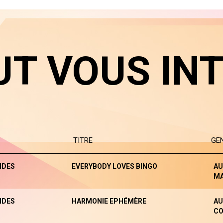
UT VOUS IN
TITRE
GE
NDES
EVERYBODY LOVES BINGO
AU
M
NDES
HARMONIE EPHÉMÈRE
AU
CO