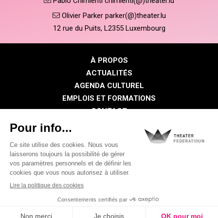
Pablo Chimienti chimienti(@)theater.lu
Olivier Parker parker(@)theater.lu
12 rue du Puits, L2355 Luxembourg
À PROPOS
ACTUALITÉS
AGENDA CULTUREL
EMPLOIS ET FORMATIONS
CONTACT
PRESSE
ESPACE MEMBRE
Politique de confidentialité
Politique des cookies
Mentions légales
©2026 Tous droits réservés . THEATER FEDERATIOUN
Visual identity by
Digitalised by