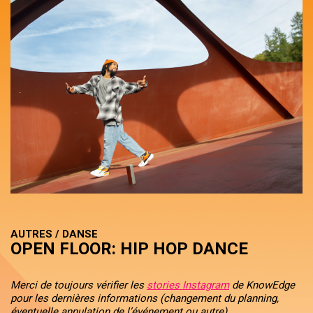
AUTRES / DANSE
OPEN FLOOR: HIP HOP DANCE
Merci de toujours vérifier les
stories Instagram
de KnowEdge
pour les dernières informations (changement du planning,
éventuelle annulation de l’événement ou autre).