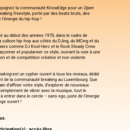
rejoignez la communauté KnowEdge pour un
Open
eaking freestyle, porté par des beats bruts, des
 l’énergie du hip-hop !
né au début des années 1970, dans le cadre de
a culture hip-hop aux côtés du DJing, du MCing et du
onniers comme DJ Kool Herc et le Rock Steady Crew
açonner et populariser ce style, ouvrant la voie à une
on et de compétition créative et non violente.
eaking
est un cypher ouvert à tous les niveaux, dédié
t de la communauté breaking au Luxembourg. Que
in d’affiner votre style, d’explorer de nouveaux
mplement de vibrer avec la musique, tout le
à entrer dans le cercle – sans ego, juste de l’énergie
nge ouvert !
ux.
icipation(s) : accès libre.