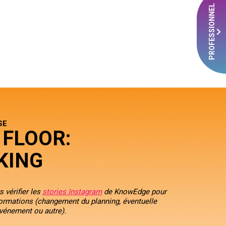
PROFESSIONNEL
SE
 FLOOR:
KING
 vérifier les
stories Instagram
de KnowEdge pour
formations (changement du planning, éventuelle
événement ou autre).