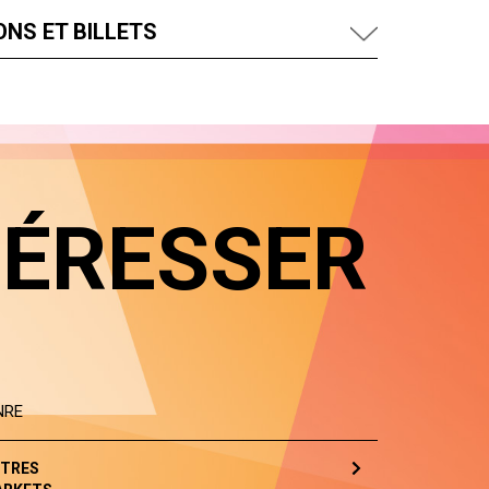
NS ET BILLETS
TÉRESSER
NRE
TRES