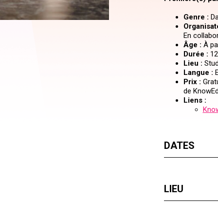
Genre :
Da
Organisate
En collabo
Âge :
À par
Durée :
12
Lieu :
Stud
Langue :
E
Prix :
Gratu
de KnowEdg
Liens :
Know
DATES
LIEU