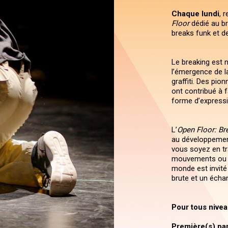
Chaque lundi
, 
Floor
dédié au br
breaks funk et de
Le breaking est 
l’émergence de l
graffiti. Des pi
ont contribué à f
forme d’expressi
L’
Open Floor: Br
au développemen
vous soyez en tra
mouvements ou si
monde est invité 
brute et un écha
Pour tous nivea
Première(s) part