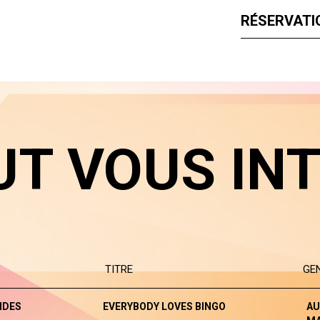
RÉSERVATIO
UT VOUS IN
TITRE
GE
NDES
EVERYBODY LOVES BINGO
AU