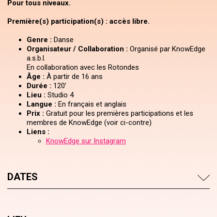
Pour tous niveaux.
Première(s) participation(s) : accès libre.
Genre :
Danse
Organisateur / Collaboration :
Organisé par KnowEdge
a.s.b.l.
En collaboration avec les Rotondes
Âge :
À partir de 16 ans
Durée :
120’
Lieu :
Studio 4
Langue :
En français et anglais
Prix :
Gratuit pour les premières participations et les
membres de KnowEdge (voir ci-contre)
Liens :
KnowEdge sur Instagram
DATES