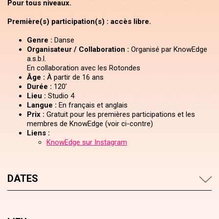
Pour tous niveaux.
Première(s) participation(s) : accès libre.
Genre :
Danse
Organisateur / Collaboration :
Organisé par KnowEdge
a.s.b.l.
En collaboration avec les Rotondes
Âge :
À partir de 16 ans
Durée :
120’
Lieu :
Studio 4
Langue :
En français et anglais
Prix :
Gratuit pour les premières participations et les
membres de KnowEdge (voir ci-contre)
Liens :
KnowEdge sur Instagram
DATES