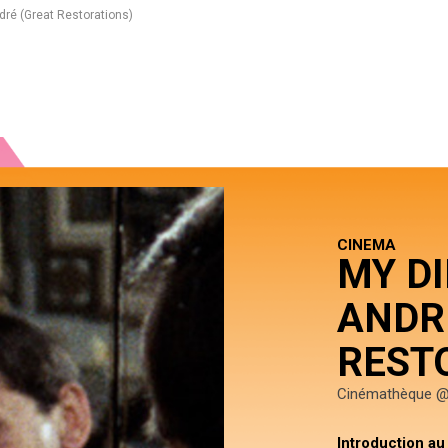
dré (Great Restorations)
CINEMA
MY D
ANDR
REST
Cinémathèque @
Introduction au 