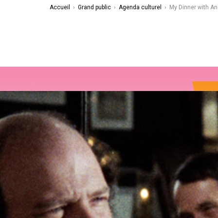
Accueil
›
Grand public
›
Agenda culturel
›
My Dinner with An