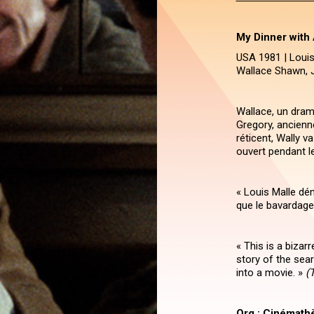
My Dinner with
USA 1981 | Louis 
Wallace Shawn, 
Wallace, un dram
Gregory, ancienn
réticent, Wally v
ouvert pendant l
« Louis Malle dé
que le bavardage
« This is a bizar
story of the sear
into a movie. »
(
Org.: Cinémath