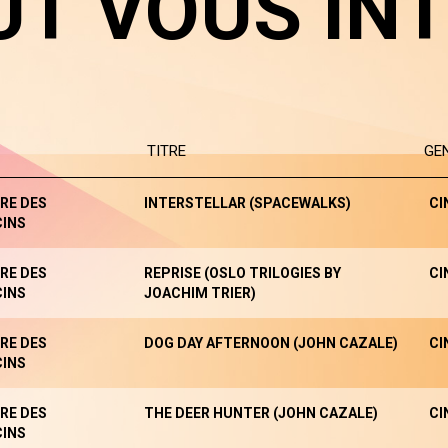
UT VOUS IN
TITRE
GE
RE DES
INTERSTELLAR (SPACEWALKS)
CI
INS
RE DES
REPRISE (OSLO TRILOGIES BY
CI
INS
JOACHIM TRIER)
RE DES
DOG DAY AFTERNOON (JOHN CAZALE)
CI
INS
RE DES
THE DEER HUNTER (JOHN CAZALE)
CI
INS