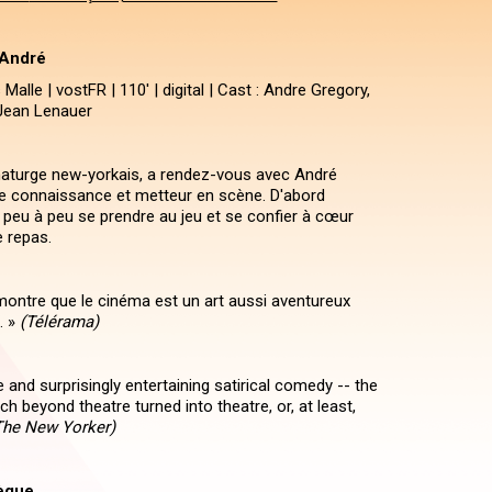
 André
Malle | vostFR | 110' | digital | Cast : Andre Gregory,
Jean Lenauer
aturge new-yorkais, a rendez-vous avec André
e connaissance et metteur en scène. D'abord
a peu à peu se prendre au jeu et se confier à cœur
e repas.
montre que le cinéma est un art aussi aventureux
. »
(Télérama)
re and surprisingly entertaining satirical comedy -- the
ch beyond theatre turned into theatre, or, at least,
The New Yorker)
èque