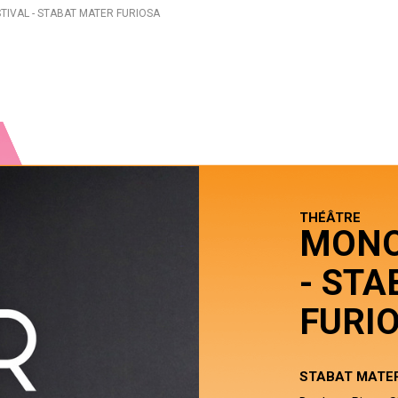
IVAL - STABAT MATER FURIOSA
THÉÂTRE
MONO
- ST
FURI
STABAT MATER