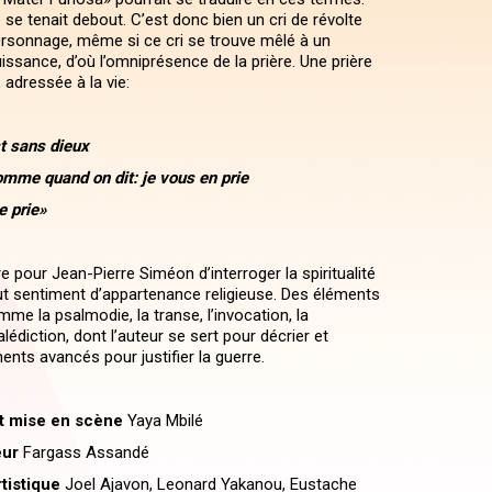
se tenait debout. C’est donc bien un cri de révolte
ersonnage, même si ce cri se trouve mêlé à un
ssance, d’où l’omniprésence de la prière. Une prière
, adressée à la vie:
est sans dieux
comme quand on dit: je vous en prie
e prie»
 pour Jean-Pierre Siméon d’interroger la spiritualité
ut sentiment d’appartenance religieuse. Des éléments
omme la psalmodie, la transe, l’invocation, la
alédiction, dont l’auteur se sert pour décrier et
ents avancés pour justifier la guerre.
et mise en scène
Yaya Mbilé
eur
Fargass Assandé
tistique
Joel Ajavon, Leonard Yakanou, Eustache