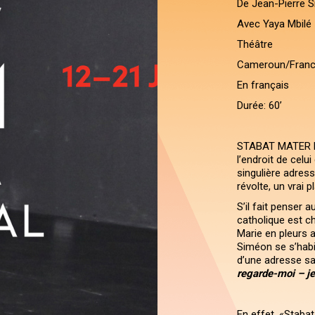
De Jean-Pierre 
Avec Yaya Mbilé
Théâtre
Cameroun/Fran
En français
Durée: 60’
STABAT MATER FU
l’endroit de cel
singulière adress
révolte, un vrai 
S’il fait penser 
catholique est ch
Marie en pleurs a
Siméon se s’habill
d’une adresse s
regarde-moi – je
En effet, «Stabat