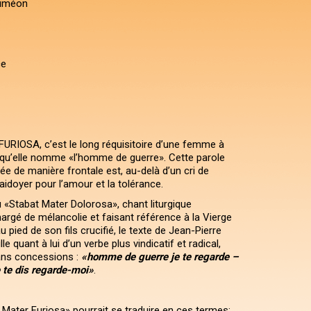
Siméon
ce
RIOSA, c’est le long réquisitoire d’une femme à
ui qu’elle nomme «l’homme de guerre». Cette parole
ée de manière frontale est, au-delà d’un cri de
plaidoyer pour l’amour et la tolérance.
au «Stabat Mater Dolorosa», chant liturgique
argé de mélancolie et faisant référence à la Vierge
u pied de son fils crucifié, le texte de Jean-Pierre
e quant à lui d’un verbe plus vindicatif et radical,
ans concessions :
«homme de guerre je te regarde –
 te dis regarde-moi»
.
 Mater Furiosa» pourrait se traduire en ces termes: