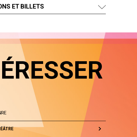
NS ET BILLETS
TÉRESSER
NRE
ÉÂTRE