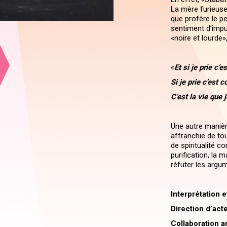
La mère furieuse 
que profère le p
sentiment d’impui
«noire et lourde»
«
Et si je prie c’
Si je prie c’est 
C’est la vie que j
Une autre manière
affranchie de to
de spiritualité c
purification, la m
réfuter les argum
Interprétation 
Direction d’act
Collaboration ar