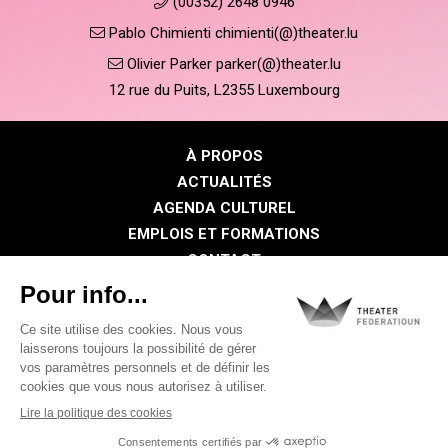
(00352) 2648 0946
Pablo Chimienti chimienti(@)theater.lu
Olivier Parker parker(@)theater.lu
12 rue du Puits, L2355 Luxembourg
À PROPOS
ACTUALITÉS
AGENDA CULTUREL
EMPLOIS ET FORMATIONS
CONTACT
PRESSE
ESPACE MEMBRE
Politique de confidentialité
Politique des cookies
Mentions légales