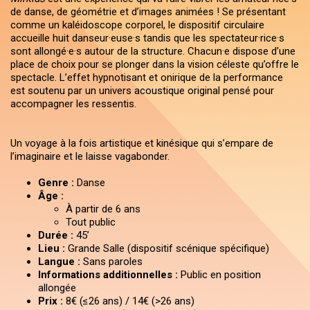
de danse, de géométrie et d’images animées ! Se présentant
comme un kaléidoscope corporel, le dispositif circulaire
accueille huit danseur·euse·s tandis que les spectateur·rice·s
sont allongé·e·s autour de la structure. Chacun·e dispose d’une
place de choix pour se plonger dans la vision céleste qu’offre le
spectacle. L’effet hypnotisant et onirique de la performance
est soutenu par un univers acoustique original pensé pour
accompagner les ressentis.
Un voyage à la fois artistique et kinésique qui s’empare de
l’imaginaire et le laisse vagabonder.
Genre :
Danse
Âge :
À partir de 6 ans
Tout public
Durée :
45’
Lieu :
Grande Salle (dispositif scénique spécifique)
Langue :
Sans paroles
Informations additionnelles :
Public en position
allongée
Prix :
8€ (≤26 ans) / 14€ (>26 ans)