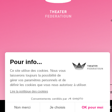
(00352) 2648 0946
Pablo Chimienti
À PROPOS
ACTUALITÉS
AGE