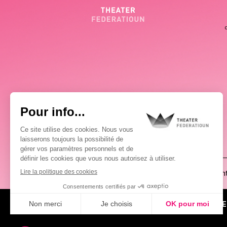
(00352) 2648 0946
Pablo Chimienti
À PROPOS
ACTUALITÉS
AGE