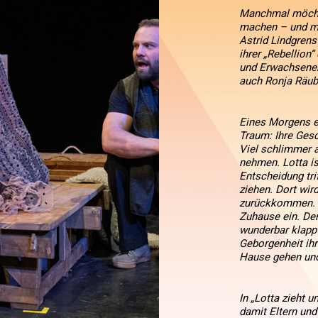
Manchmal möchte 
machen – und ma
Astrid Lindgrens 
ihrer „Rebellion
und Erwachsenen 
auch Ronja Räub
Eines Morgens e
Traum: Ihre Gesc
Viel schlimmer al
nehmen. Lotta is
Entscheidung tri
ziehen. Dort wird
zurückkommen. Mi
Zuhause ein. Den
wunderbar klappt
Geborgenheit ihr
Hause gehen und 
In „Lotta zieht u
damit Eltern und