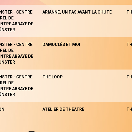
NSTER - CENTRE
ARIANNE, UN PAS AVANT LA CHUTE
TH
REL DE
NTRE ABBAYE DE
ÜNSTER
NSTER - CENTRE
DAMOCLÈS ET MOI
TH
REL DE
NTRE ABBAYE DE
ÜNSTER
NSTER - CENTRE
THE LOOP
TH
REL DE
NTRE ABBAYE DE
ÜNSTER
ON
ATELIER DE THÉÂTRE
TH