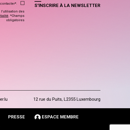
contacter*.
S'INSCRIRE À LA NEWSLETTER
’utilisation des
ialité
. *Champs
obligatoires
er.lu
12 rue du Puits, L2355 Luxembourg
PRESSE
ESPACE MEMBRE
s