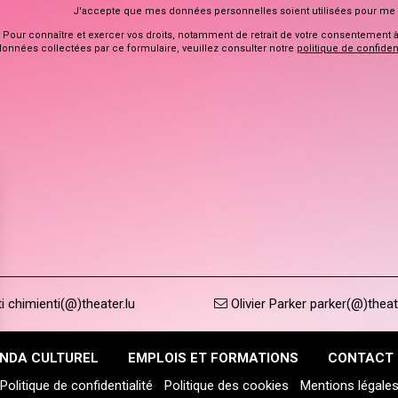
J'accepte que mes données personnelles soient utilisées pour me 
Pour connaître et exercer vos droits, notamment de retrait de votre consentement à l
données collectées par ce formulaire, veuillez consulter notre
politique de confident
 chimienti(@)theater.lu
Olivier Parker parker(@)theat
NDA CULTUREL
EMPLOIS ET FORMATIONS
CONTACT
Politique de confidentialité
Politique des cookies
Mentions légale