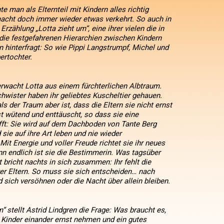
man als Elternteil mit Kindern alles richtig
cht doch immer wieder etwas verkehrt. So auch in
Erzählung „Lotta zieht um“, eine ihrer vielen die in
“ die festgefahrenen Hierarchien zwischen Kindern
hinterfragt: So wie Pippi Langstrumpf, Michel und
ertochter.
rwacht Lotta aus einem fürchterlichen Albtraum.
hwister haben ihr geliebtes Kuscheltier gehauen.
s der Traum aber ist, dass die Eltern sie nicht ernst
t wütend und enttäuscht, so dass sie eine
fft: Sie wird auf dem Dachboden von Tante Berg
 sie auf ihre Art leben und nie wieder
t Energie und voller Freude richtet sie ihr neues
n endlich ist sie die Bestimmerin. Was tagsüber
 bricht nachts in sich zusammen: Ihr fehlt die
er Eltern. So muss sie sich entscheiden… nach
sich versöhnen oder die Nacht über allein bleiben.
m“ stellt Astrid Lindgren die Frage: Was braucht es,
 Kinder einander ernst nehmen und ein gutes