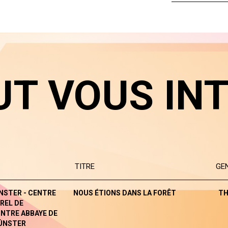
UT VOUS IN
TITRE
GE
NSTER - CENTRE
NOUS ÉTIONS DANS LA FORÊT
TH
REL DE
NTRE ABBAYE DE
ÜNSTER