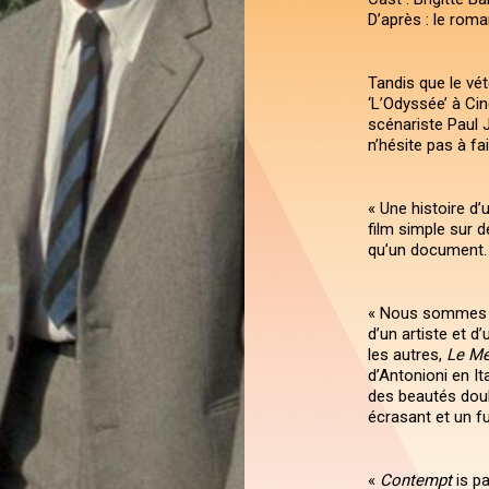
D’après : le roma
Tandis que le vét
‘L’Odyssée’ à Ci
scénariste Paul J
n’hésite pas à fa
« Une histoire 
film simple sur 
qu’un document.
« Nous sommes e
d’un artiste et d
les autres,
Le Mé
d’Antonioni en It
des beautés dou
écrasant et un fu
«
Contempt
is pa