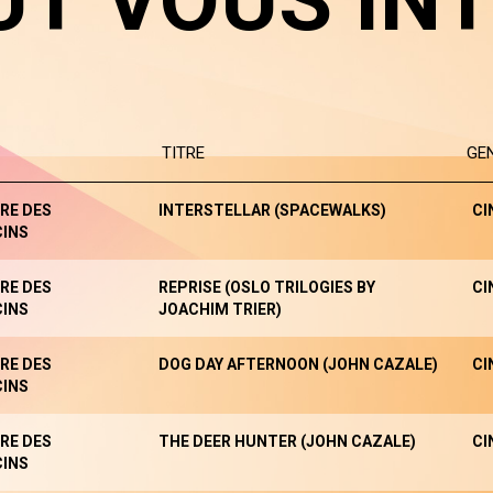
UT VOUS IN
TITRE
GE
RE DES
INTERSTELLAR (SPACEWALKS)
CI
INS
RE DES
REPRISE (OSLO TRILOGIES BY
CI
INS
JOACHIM TRIER)
RE DES
DOG DAY AFTERNOON (JOHN CAZALE)
CI
INS
RE DES
THE DEER HUNTER (JOHN CAZALE)
CI
INS