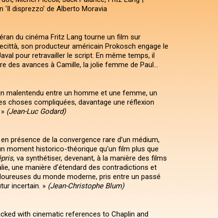
n ‘Il disprezzo’ de Alberto Moravia
éran du cinéma Fritz Lang tourne un film sur
necittà, son producteur américain Prokosch engage le
aval pour retravailler le script. En même temps, il
ire des avances à Camille, la jolie femme de Paul…
d’un malentendu entre un homme et une femme, un
des choses compliquées, davantage une réflexion
 »
(Jean-Luc Godard)
n présence de la convergence rare d’un médium,
’un moment historico-théorique qu’un film plus que
pris
, va synthétiser, devenant, à la manière des films
alie, une manière d’étendard des contradictions et
loureuses du monde moderne, pris entre un passé
tur incertain. »
(Jean-Christophe Blum)
cked with cinematic references to Chaplin and