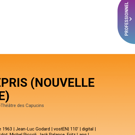
PROFESSIONNEL
ÉPRIS (NOUVELLE
E)
Théâtre des Capucins
1963 | Jean-Luc Godard | vostEN| 110’ | digital |
rdot, Michel Piccoli, Jack Palance, Fritz Lang |