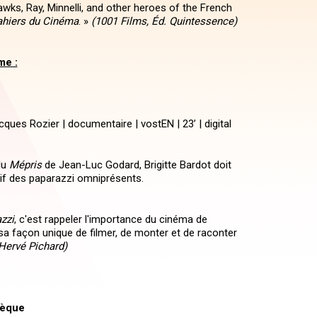
Hawks, Ray, Minnelli, and other heroes of the French
hiers du Cinéma
. »
(1001 Films, Éd. Quintessence)
me :
ques Rozier | documentaire | vostEN | 23’ | digital
du
Mépris
de Jean-Luc Godard, Brigitte Bardot doit
tif des paparazzi omniprésents.
zzi
, c'est rappeler l'importance du cinéma de
sa façon unique de filmer, de monter et de raconter
Hervé Pichard)
hèque