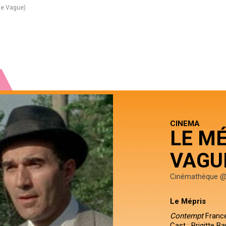
le Vague)
CINEMA
LE M
VAGU
Cinémathèque @
Le Mépris
Contempt
France 
Cast : Brigitte Ba