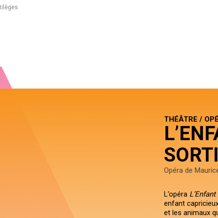
rtilèges
THÉÂTRE / OP
L’ENF
SORT
Opéra de Mauric
L’opéra
L’Enfant 
enfant capricieux
et les animaux qu