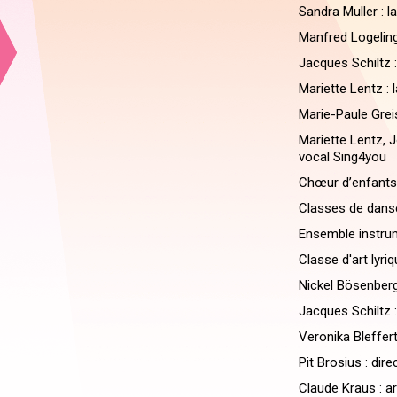
Sandra Muller : la
Manfred Logeling :
Jacques Schiltz :
Mariette Lentz :
Marie-Paule Greis
Mariette Lentz, 
vocal Sing4you
Chœur d’enfants:
Classes de danse
Ensemble instrume
Classe d'art lyriq
Nickel Bösenberg
Jacques Schiltz 
Veronika Bleffert
Pit Brosius : dir
Claude Kraus : 