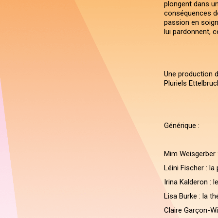
plongent dans un
conséquences de 
passion en soign
lui pardonnent, c
Une production d
Pluriels Ettelbruc
Générique :
Mim Weisgerber :
Léini Fischer : la
Irina Kalderon : l
Lisa Burke : la th
Claire Garçon-Wio 