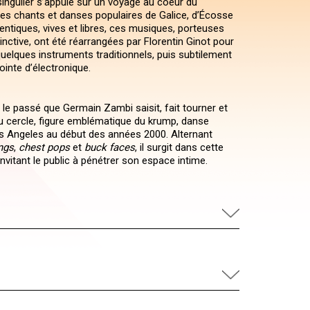
ingulier s’appuie sur un voyage au coeur du
des chants et danses populaires de Galice, d’Écosse
hentiques, vives et libres, ces musiques, porteuses
inctive, ont été réarrangées par Florentin Ginot pour
uelques instruments traditionnels, puis subtilement
ointe d’électronique.
 le passé que Germain Zambi saisit, fait tourner et
 cercle, figure emblématique du krump, danse
s Angeles au début des années 2000. Alternant
ngs
,
chest pops
et
buck faces
, il surgit dans cette
nvitant le public à pénétrer son espace intime.