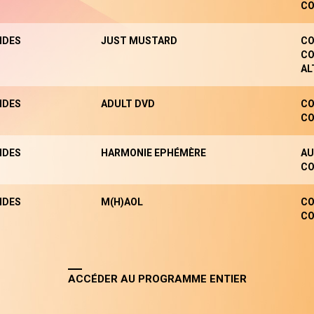
CO
NDES
JUST MUSTARD
CO
CO
AL
NDES
ADULT DVD
CO
CO
NDES
HARMONIE EPHÉMÈRE
AU
CO
NDES
M(H)AOL
CO
CO
ACCÉDER AU PROGRAMME ENTIER