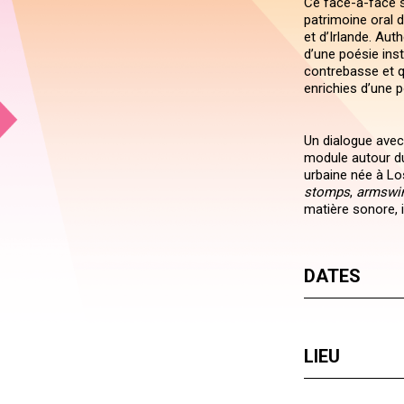
Ce face-à-face s
patrimoine oral 
et d’Irlande. Aut
d’une poésie inst
contrebasse et q
enrichies d’une p
Un dialogue avec
module autour du
urbaine née à Lo
stomps
,
armswi
matière sonore, i
DATES
LIEU