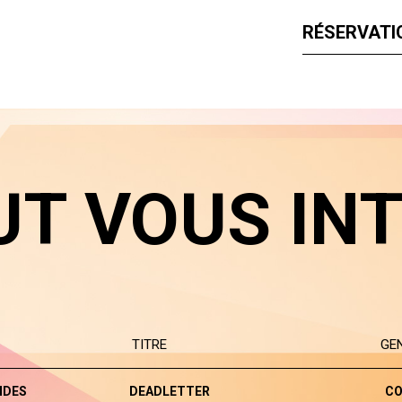
RÉSERVATIO
UT VOUS IN
TITRE
GE
NDES
DEADLETTER
CO