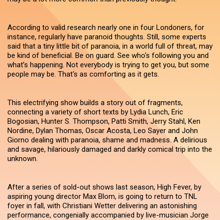
According to valid research nearly one in four Londoners, for
instance, regularly have paranoid thoughts. Still, some experts
said that a tiny little bit of paranoia, in a world full of threat, may
be kind of beneficial. Be on guard. See who‘s following you and
what’s happening. Not everybody is trying to get you, but some
people may be. That‘s as comforting as it gets.
This electrifying show builds a story out of fragments,
connecting a variety of short texts by Lydia Lunch, Eric
Bogosian, Hunter S. Thompson, Patti Smith, Jerry Stahl, Ken
Nordine, Dylan Thomas, Oscar Acosta, Leo Sayer and John
Giorno dealing with paranoia, shame and madness. A delirious
and savage, hilariously damaged and darkly comical trip into the
unknown.
After a series of sold-out shows last season, High Fever, by
aspiring young director Max Blom, is going to return to TNL
foyer in fall, with Christiani Wetter delivering an astonishing
performance, congenially accompanied by live-musician Jorge