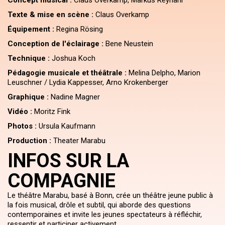
Concept musical :
Claus Overkamp, Markus Reyhani
Texte & mise en scène :
Claus Overkamp
Équipement :
Regina Rösing
Conception de l'éclairage :
Bene Neustein
Technique :
Joshua Koch
Pédagogie musicale et théâtrale :
Melina Delpho, Marion
Leuschner / Lydia Kappesser, Arno Krokenberger
Graphique :
Nadine Magner
Vidéo :
Moritz Fink
Photos :
Ursula Kaufmann
Production :
Theater Marabu
INFOS SUR LA
COMPAGNIE
Le théâtre Marabu, basé à Bonn, crée un théâtre jeune public à
la fois musical, drôle et subtil, qui aborde des questions
contemporaines et invite les jeunes spectateurs à réfléchir,
ressentir et participer activement.