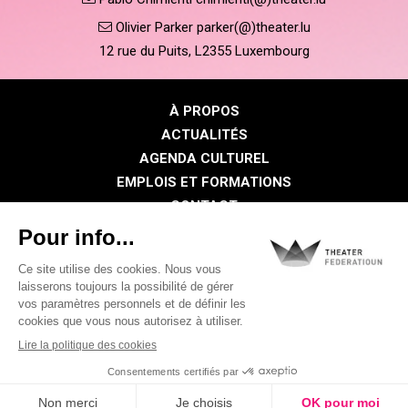
Olivier Parker parker(@)theater.lu
12 rue du Puits, L2355 Luxembourg
À PROPOS
ACTUALITÉS
AGENDA CULTUREL
EMPLOIS ET FORMATIONS
CONTACT
PRESSE
ESPACE MEMBRE
Politique de confidentialité
Politique des cookies
Mentions légales
©2026 Tous droits réservés . THEATER FEDERATIOUN
Visual identity by
Digitalised by