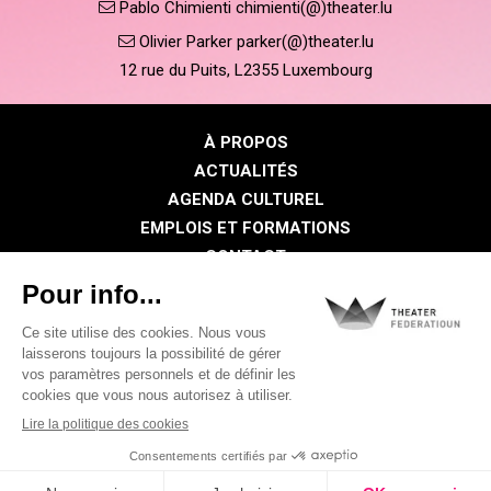
Pablo Chimienti chimienti(@)theater.lu
Olivier Parker parker(@)theater.lu
12 rue du Puits, L2355 Luxembourg
À PROPOS
ACTUALITÉS
AGENDA CULTUREL
EMPLOIS ET FORMATIONS
CONTACT
PRESSE
ESPACE MEMBRE
Politique de confidentialité
Politique des cookies
Mentions légales
©2026 Tous droits réservés . THEATER FEDERATIOUN