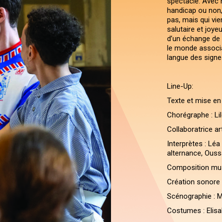
spectacle. Avec h
handicap ou non,
pas, mais qui vi
salutaire et joy
d’un échange de 
le monde associa
langue des signe
Line-Up:
Texte et mise en 
Chorégraphe : Li
Collaboratrice ar
Interprètes : Lé
alternance, Ous
Composition musi
Création sonore 
Scénographie : M
Costumes : Elisa