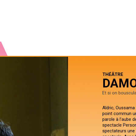
THÉÂTRE
DAMO
Et si on bouscula
Aldric, Oussama 
point commun un 
parole à l’aube d
spectacle Perso
spectateurs une 