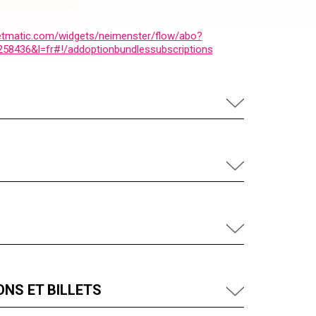
cketmatic.com/widgets/neimenster/flow/abo?
58436&l=fr#!/addoptionbundlessubscriptions
NS ET BILLETS