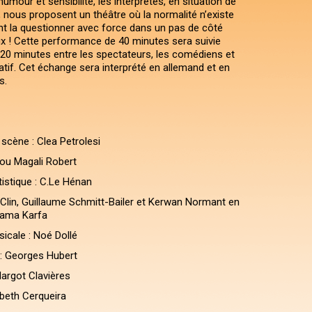
umour et sensibilité, les interprètes, en situation de
 nous proposent un théâtre où la normalité n’existe
ent la questionner avec force dans un pas de côté
eux ! Cette performance de 40 minutes sera suivie
20 minutes entre les spectateurs, les comédiens et
tif. Cet échange sera interprété en allemand et en
s.
scène : Clea Petrolesi
lou Magali Robert
tistique : C.Le Hénan
a Clin, Guillaume Schmitt-Bailer et Kerwan Normant en
sama Karfa
cale : Noé Dollé
: Georges Hubert
argot Clavières
beth Cerqueira