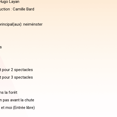
 Hugo Layan
ction : Camille Bard
rincipal(aux): neimënster
s
et pour 2 spectacles
et pour 3 spectacles
s la forêt
n pas avant la chute
et moi (Entrée libre)