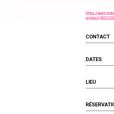
https://apps.ti
product=8221532
CONTACT
DATES
LIEU
RÉSERVATIO