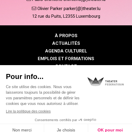
Olivier Parker parker(@)theater.lu
12 rue du Puits, L2355 Luxembourg
À PROPOS
ACTUALITÉS
AGENDA CULTUREL
EMPLOIS ET FORMATIONS
CONTACT
PRESSE
ESPACE MEMBRE
Politique de confidentialité
Politique des cookies
Mentions légales
©2026 Tous droits réservés . THEATER FEDERATIOUN
Visual identity by
Digitalised by