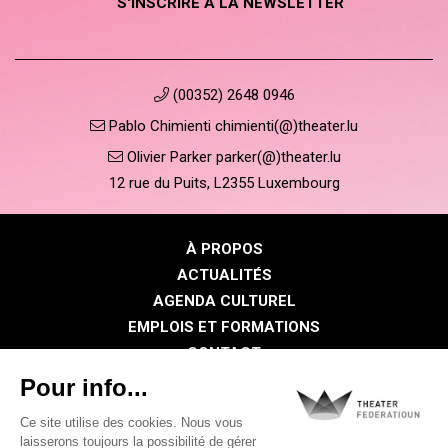
S'INSCRIRE À LA NEWSLETTER
(00352) 2648 0946
Pablo Chimienti chimienti(@)theater.lu
Olivier Parker parker(@)theater.lu
12 rue du Puits, L2355 Luxembourg
À PROPOS
ACTUALITÉS
AGENDA CULTUREL
EMPLOIS ET FORMATIONS
CONTACT
PRESSE
ESPACE MEMBRE
Politique de confidentialité