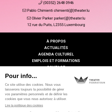
(00352) 2648 0946
Pablo Chimienti chimienti(@)theater.lu
Olivier Parker parker(@)theater.lu
12 rue du Puits, L2355 Luxembourg
À PROPOS
ACTUALITÉS
AGENDA CULTUREL
EMPLOIS ET FORMATIONS
CONTACT
PRESSE
ESPACE MEMBRE
Politique de confidentialité
Politique des cookies
Mentions légales