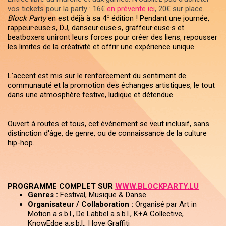
vos tickets pour la party : 16€
en prévente ici
, 20€ sur place.
e
Block Party
en est déjà à sa 4
édition ! Pendant une journée,
rappeur·euse·s, DJ, danseur·euse·s, graffeur·euse·s et
beatboxers uniront leurs forces pour créer des liens, repousser
les limites de la créativité et offrir une expérience unique.
L’accent est mis sur le renforcement du sentiment de
communauté et la promotion des échanges artistiques, le tout
dans une atmosphère festive, ludique et détendue.
Ouvert à routes et tous, cet événement se veut inclusif, sans
distinction d'âge, de genre, ou de connaissance de la culture
hip-hop.
PROGRAMME COMPLET SUR
WWW.BLOCKPARTY.LU
Genres :
Festival, Musique & Danse
Organisateur / Collaboration :
Organisé par Art in
Motion a.s.b.l., De Läbbel a.s.b.l., K+A Collective,
KnowEdge a.s.b.l., I love Graffiti