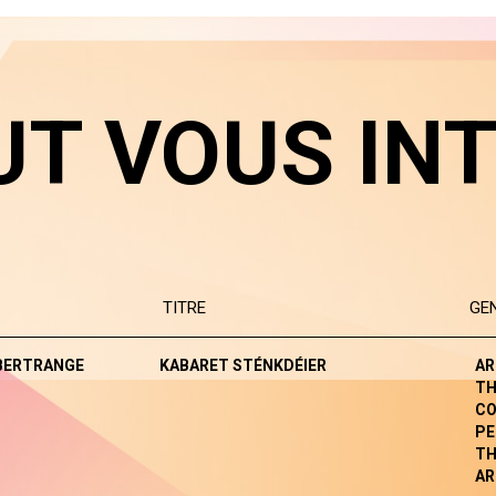
UT VOUS IN
TITRE
GE
BERTRANGE
KABARET STÉNKDÉIER
AR
TH
CO
PE
TH
AR