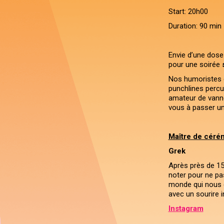
Start: 20h00
Duration: 90 min
Envie d’une dose
pour une soirée
Nos humoristes d
punchlines percu
amateur de vanne
vous à passer une
Maître de céré
Grek
Après près de 15
noter pour ne pas 
monde qui nous en
avec un sourire i
Instagram