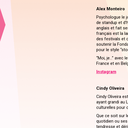
Alex Monteiro
Psychologue le jo
de standup et d’h
anglais et fait s
français est la l
des festivals et 
soutenir la Fon
pour le style “sto
“Moi, je…” avec l
France et en Belg
Instagram
Cindy Oliveira
Cindy Oliveira es
ayant grandi au 
culturelles pour 
Que ce soit sur l
quotidien ou ses
tendresse et déri