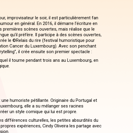
ur, improvisateur le soir, il est particulièrement fan
umour en général. En 2016, il démarre l’écriture en
es premières scènes ouvertes, mais réalise que le
angue qu’il préfère. Il participe à des scènes ouvertes,
crée le ©Relais du rire (festival humoristique pour
dation Cancer du Luxembourg). Avec son penchant
rytelling”, il crée ensuite son premier spectacle :
equel il tourne pendant trois ans au Luxembourg, en
ique.
t une humoriste pétillante. Originaire du Portugal et
Luxembourg, elle a su mélanger ses racines
créer un style comique qui lui est propre.
es différences culturelles, les petites absurdités du
 propres expériences, Cindy Oliveira les partage avec
sion.