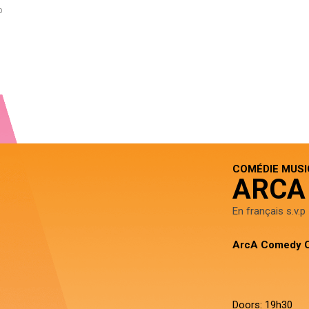
b
COMÉDIE MUSI
ARCA
En français s.v.p
ArcA Comedy C
Doors: 19h30