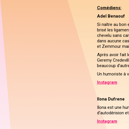
Comédiens:
Adel Benaouf
Si naître au bon 
brisé les ligame
chevelu sans car
dans aucune case 
et Zemmour mais 
Après avoir fait 
Geremy Credevill
beaucoup d’autres
Un humoriste à ven
Instagram
Ilona Dufrene
Ilona est une hu
d’autodérision et
Instagram