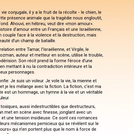
ie conjugale, il y a le fruit de la récolte - le chien, le
ette présence animale que la tragédie nous engloutit,
 fond. Ahouvi, en hébreu, veut dire «mon amour».
stoire d’amour entre un Français et une Israélienne,
n couple face à la violence et la destruction, mais
eauté d’un champ de bataille.
elation entre Tamar, l’Israélienne, et Virgile, le
ozman, auteur et metteur en scène, utilise le trouble,
odérision. Son récit prend la forme féroce d’une
en mettant à nu la contradiction intérieure et la
deux personnages.
ie: Je suis un voleur. Je vole la vie, la mienne et
et je les mélange avec la fiction. La fiction, c’est ma
xte est un hommage, un hymne à la vie et un véritable
uleur.
 toxiques, aussi indestructibles que destructeurs,
 met en scène avec finesse, jonglant avec un
et une tension insidieuse. Ce sont ces romances
leurs mécanismes pernicieux qui se révèlent sur le
ours» qui n’en portent plus que le nom à force de