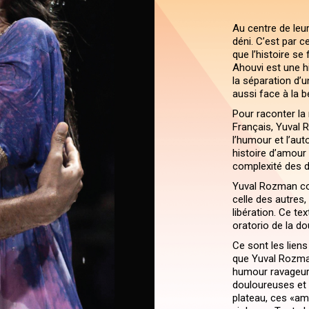
Au centre de leur v
déni. C’est par c
que l’histoire se
Ahouvi est une hi
la séparation d’u
aussi face à la b
Pour raconter la r
Français, Yuval R
l’humour et l’aut
histoire d’amour 
complexité des 
Yuval Rozman conf
celle des autres, 
libération. Ce te
oratorio de la do
Ce sont les liens
que Yuval Rozman
humour ravageur 
douloureuses et 
plateau, ces «am