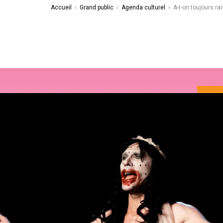
Accueil
›
Grand public
›
Agenda culturel
›
A-t-on toujours r