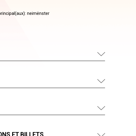
rincipal(aux): neimënster
NS ET BILLETS