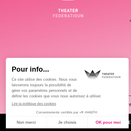
(00352) 2648 0946
Pablo Chimienti
À PROPOS
ACTUALITÉS
AGE