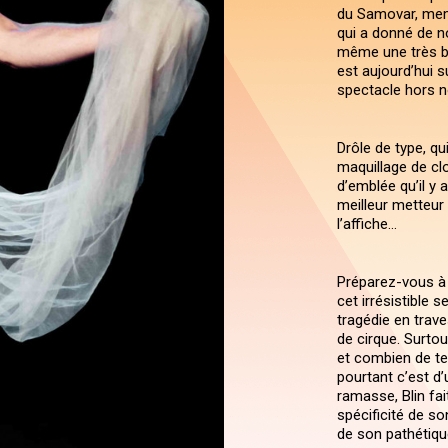
du Samovar, mem
qui a donné de n
même une très bel
est aujourd’hui 
spectacle hors n
Drôle de type, qu
maquillage de cl
d’emblée qu’il y 
meilleur metteur
l’affiche…
Préparez-vous à 
cet irrésistible 
tragédie en trav
de cirque. Surtou
et combien de temp
pourtant c’est d
ramasse, Blin fa
spécificité de so
de son pathétique 