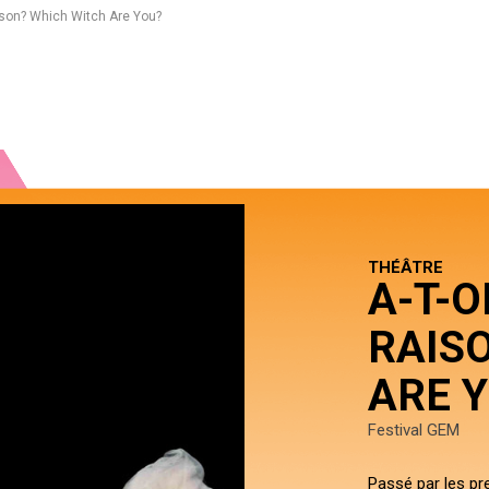
aison? Which Witch Are You?
THÉÂTRE
A-T-
RAIS
ARE 
Festival GEM
Passé par les pre