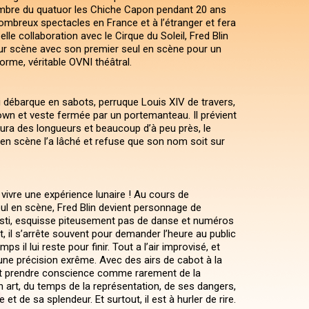
bre du quatuor les Chiche Capon pendant 20 ans
ombreux spectacles en France et à l’étranger et fera
le collaboration avec le Cirque du Soleil, Fred Blin
sur scène avec son premier seul en scène pour un
orme, véritable OVNI théâtral.
i débarque en sabots, perruque Louis XIV de travers,
own et veste fermée par un portemanteau. Il prévient
aura des longueurs et beaucoup d’à peu près, le
 en scène l’a lâché et refuse que son nom soit sur
vivre une expérience lunaire ! Au cours de
seul en scène, Fred Blin devient personnage de
esti, esquisse piteusement pas de danse et numéros
t, il s’arrête souvent pour demander l’heure au public
s il lui reste pour finir. Tout a l’air improvisé, et
’une précision exrême. Avec des airs de cabot à la
it prendre conscience comme rarement de la
n art, du temps de la représentation, de ses dangers,
et de sa splendeur. Et surtout, il est à hurler de rire.